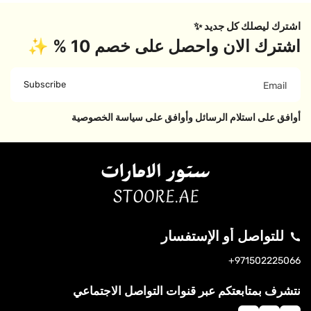
اشترك ليصلك كل جديد ✨
اشترك الان واحصل على خصم 10 % ✨
Subscribe
Email
أوافق على استلام الرسائل وأوافق على سياسة الخصوصية
للتواصل أو الإستفسار
S
971502225066+
N
T
In
A
I
St
نتشرف بمتابعتكم عبر قنوات التواصل الاجتماعي
P
K
A