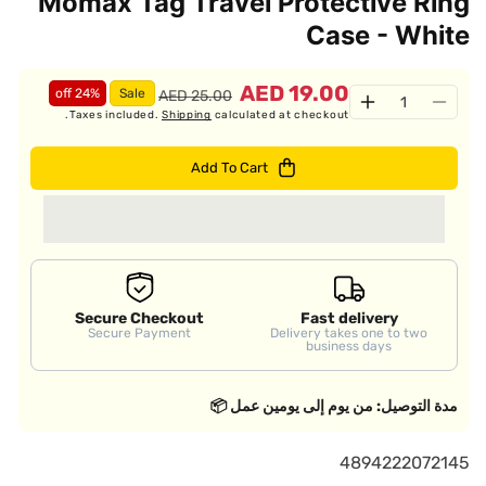
Momax Tag Travel Protective Ring
Case - White
19.00 AED
24% off
Sale
25.00 AED
Quantity
Increase
Decrease
Taxes included.
Shipping
calculated at checkout.
quantity
quantity
for
for
Add To Cart
Momax
Momax
Tag
Tag
Travel
Travel
Protective
Protective
Ring
Ring
Case
Case
-
-
Secure Checkout
Fast delivery
Secure Payment
Delivery takes one to two
White
White
business days
مدة التوصيل: من يوم إلى يومين عمل 📦
S
4894222072145