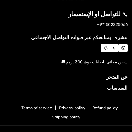
للتواصل أو الإستفسار
S
971502225066+
N
T
In
A
I
St
نتشرف بمتابعتكم عبر قنوات التواصل الاجتماعي
P
K
A
C
T
G
H
O
Ra
شحن مجاني للطلبات فوق 300 درهم 🚚
A
K
M
T
عن المتجر
السياسات
Terms of service
Privacy policy
Refund policy
Shipping policy