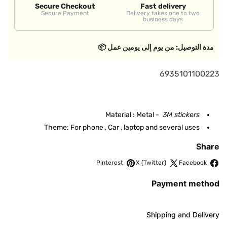
Secure Checkout
Fast delivery
Secure Payment
Delivery takes one to two
business days
مدة التوصيل: من يوم إلى يومين عمل 📦
S
6935101100223
K
U
Material : Metal -
3M stickers
:
Theme: For phone , Car , laptop and several uses
Share
Pinterest
X (Twitter)
Facebook
Payment method
Shipping and Delivery