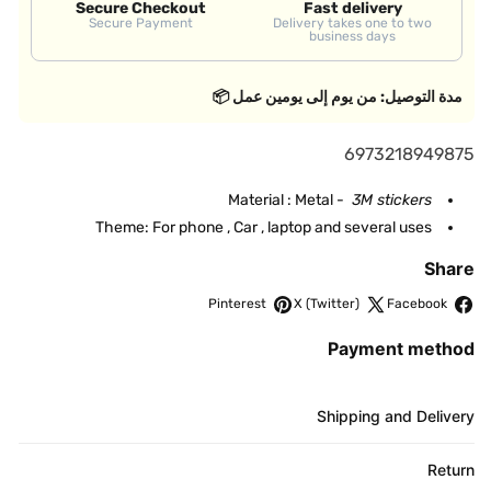
Secure Checkout
Fast delivery
Secure Payment
Delivery takes one to two
business days
مدة التوصيل: من يوم إلى يومين عمل 📦
S
6973218949875
K
Material : Metal -
3M stickers
U
Theme: For phone , Car , laptop and several uses
:
Share
Pinterest
X (Twitter)
Facebook
Payment method
Shipping and Delivery
Return