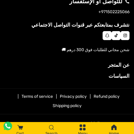
للتواصل أو الإستفسار
S
971502225066+
N
T
In
A
I
St
نتشرف بمتابعتكم عبر قنوات التواصل الاجتماعي
P
K
A
C
T
G
H
O
Ra
شحن مجاني للطلبات فوق 300 درهم 🚚
A
K
M
T
عن المتجر
السياسات
Terms of service
Privacy policy
Refund policy
Shipping policy
© 2026,
STOORE.AE | ستور الامارات
.
Cart
Search
Menu
Home