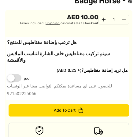
Badge Horse - 4
10.00 AED
Quantity
Increase
Decrease
Taxes included.
Shipping
calculated at checkout.
quantity
quantity
for
for
Badge
Badge
هل ترغب بإضافة مغناطيس للمنتج؟
Horse
Horse
سيتم تركيب مغناطيس خلف الشارة لتناسب الملابس
-
-
والأقمشة
4
4
هل تريد إضافة مغناطيس؟
(+ 0.25 AED)
نعم
للحصول على اي مساعدة يمكنكم التواصل معنا عبر الوتساب
971502225066
Add To Cart